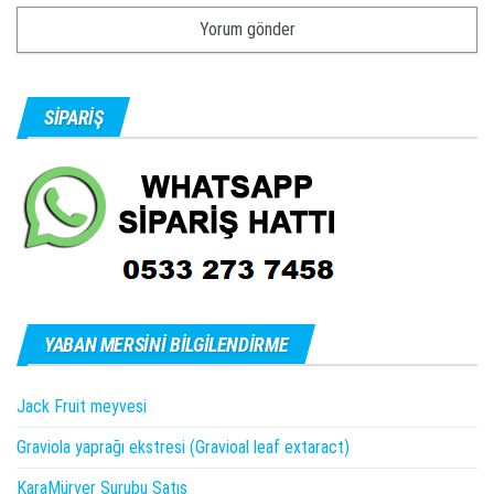
SIPARIŞ
YABAN MERSINI BILGILENDIRME
Jack Fruit meyvesi
Graviola yaprağı ekstresi (Gravioal leaf extaract)
KaraMürver Şurubu Satış