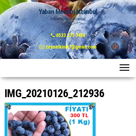
Yaban Mersini İstanbul
Yaban Mersini İstanbul
0533 273 7458
zeynelkinik7@gmail.com
IMG_20210126_212936