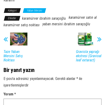
Karanfil
Kategori
Yaban Mersini
karamürver satın al
karamürver ibrahim saraçoğlu
Etiketler
yaban mersini ibrahim saraçoğlu
karamürver satış noktası
Taze Yaban
Graviola yaprağı
Mersini Satış
ekstresi (Gravioal
Noktası
leaf extaract)
Bir yanıt yazın
E-posta adresiniz yayınlanmayacak.
Gerekli alanlar
*
ile
işaretlenmişlerdir
Yorum
*