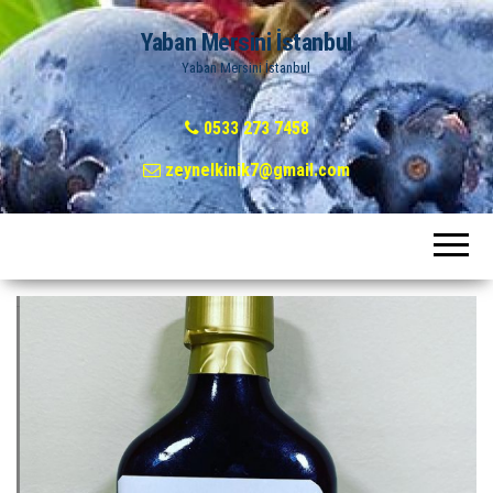
Yaban Mersini İstanbul
Yaban Mersini İstanbul
0533 273 7458
zeynelkinik7@gmail.com