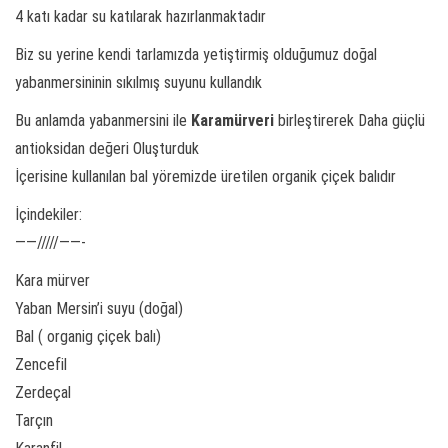
4 katı kadar su katılarak hazırlanmaktadır
Biz su yerine kendi tarlamızda yetiştirmiş olduğumuz doğal
yabanmersininin sıkılmış suyunu kullandık
Bu anlamda yabanmersini ile
Karamürveri
birleştirerek Daha güçlü
antioksidan değeri Oluşturduk
İçerisine kullanılan bal yöremizde üretilen organik çiçek balıdır
İçindekiler:
——/////——-
Kara mürver
Yaban Mersin’i suyu (doğal)
Bal ( organig çiçek balı)
Zencefil
Zerdeçal
Tarçın