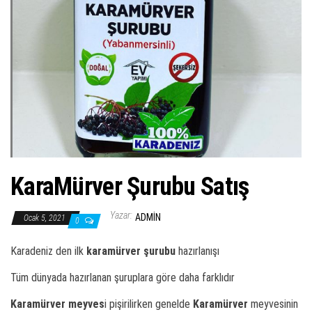
KaraMürver Şurubu Satış
Yazar:
ADMIN
Ocak 5, 2021
0
Karadeniz den ilk
karamürver şurubu
hazırlanışı
Tüm dünyada hazırlanan şuruplara göre daha farklıdır
Karamürver meyves
i pişirilirken genelde
Karamürver
meyvesinin