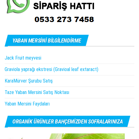
YABAN MERSINI BILGILENDIRME
Jack Fruit meyvesi
Graviola yaprağı ekstresi (Gravioal leaf extaract)
KaraMürver Şurubu Satış
Taze Yaban Mersini Satış Noktası
Yaban Mersini Faydaları
ORGANIK ÜRÜNLER BAHÇEMIZDEN SOFRALARINIZA