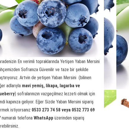
radenizin En verimli topraklarında Yetişen Yaban Mersini
hçemizden Sofranıza Güvenilir ve taze bir şekilde
aştırıyoruz. Artvin de yetişen Yaban Mersini (bilinen
ğer adlarıyla
mavi yemiş,
likapa, lagarba ve
lueberry
) sofralarınızın vazgeçilmez lezzeti olmak için
mdi kapınıza geliyor. Eğer Sizde Yaban Mersini sipariş
rmek istiyorsanız
0533 273 74 58 veya 0532 773 69
7
numaralı telefona
WhatsApp
üzerinden sipariş
rebilirsiniz.