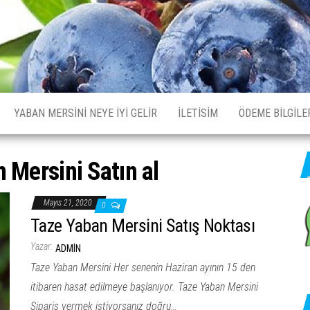
YABAN MERSINI NEYE İYI GELIR
İLETISIM
ÖDEME BILGILE
 Mersini Satın al
Mayıs 21, 2020
0
Taze Yaban Mersini Satış Noktası
Yazar:
ADMIN
Taze Yaban Mersini Her senenin Haziran ayının 15 den
itibaren hasat edilmeye başlanıyor. Taze Yaban Mersini
Sipariş vermek istiyorsanız doğru…