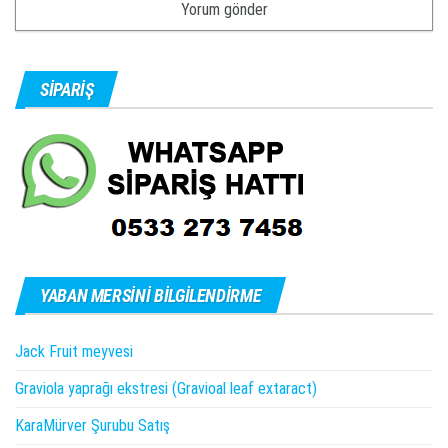
SIPARIŞ
YABAN MERSINI BILGILENDIRME
Jack Fruit meyvesi
Graviola yaprağı ekstresi (Gravioal leaf extaract)
KaraMürver Şurubu Satış