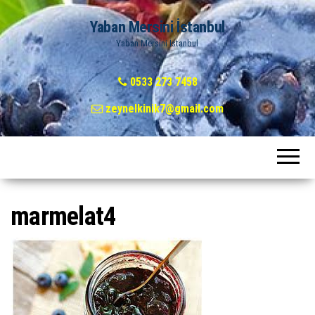
Yaban Mersini İstanbul
Yaban Mersini İstanbul
0533 273 7458
zeynelkinik7@gmail.com
marmelat4