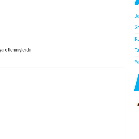
Ja
Gr
Ka
işaretlenmişlerdir
Ta
Ya