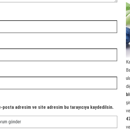
Ka
Ba
ul
di
b
şi
e-posta adresim ve site adresim bu tarayıcıya kaydedilsin.
ve
4
ve