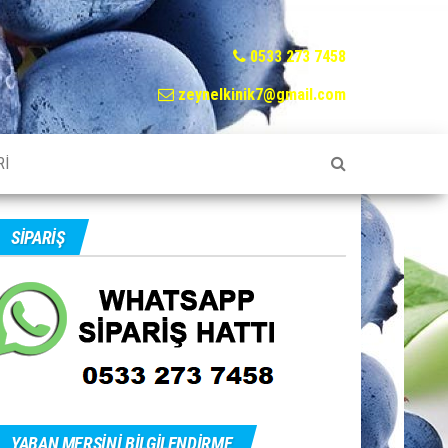
0533 273 7458
zeynelkinik7@gmail.com
RI
SIPARIŞ
YABAN MERSINI BILGILENDIRME