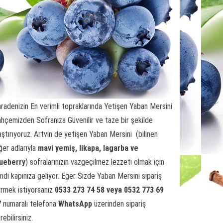
radenizin En verimli topraklarında Yetişen Yaban Mersini
hçemizden Sofranıza Güvenilir ve taze bir şekilde
aştırıyoruz. Artvin de yetişen Yaban Mersini (bilinen
ğer adlarıyla
mavi yemiş,
likapa, lagarba ve
lueberry
) sofralarınızın vazgeçilmez lezzeti olmak için
mdi kapınıza geliyor. Eğer Sizde Yaban Mersini sipariş
rmek istiyorsanız
0533 273 74 58 veya 0532 773 69
7
numaralı telefona
WhatsApp
üzerinden sipariş
rebilirsiniz.