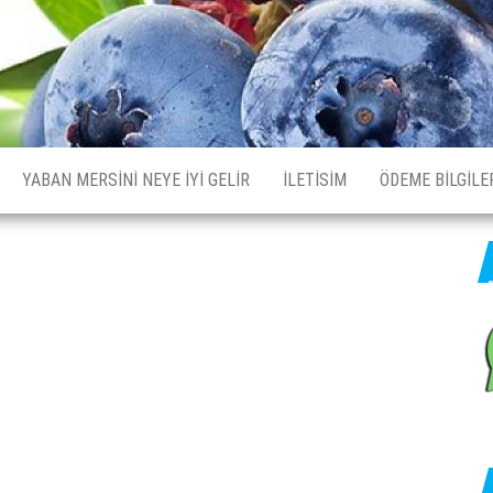
YABAN MERSINI NEYE İYI GELIR
İLETISIM
ÖDEME BILGILE