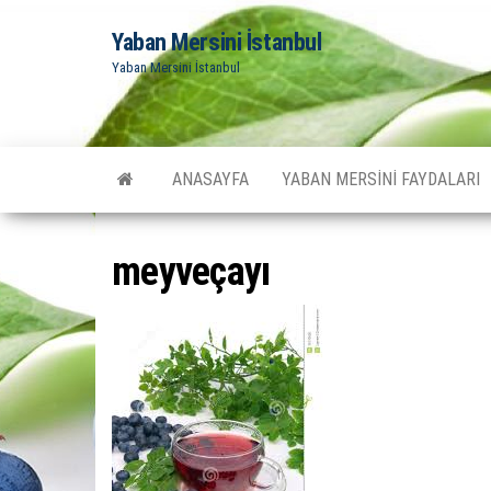
Yaban Mersini İstanbul
Yaban Mersini İstanbul
ANASAYFA
YABAN MERSINI FAYDALARI
meyveçayı