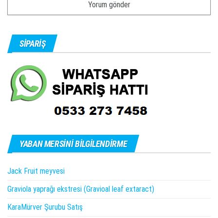
SIPARIŞ
YABAN MERSINI BILGILENDIRME
Jack Fruit meyvesi
Graviola yaprağı ekstresi (Gravioal leaf extaract)
KaraMürver Şurubu Satış