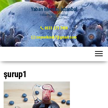
Yaban Mersini İstanbul
Yaban Mersini İstanbul
0533 273 7458
zeynelkinik7@gmail.com
şurup1