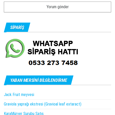
SIPARIŞ
YABAN MERSINI BILGILENDIRME
Jack Fruit meyvesi
Graviola yaprağı ekstresi (Gravioal leaf extaract)
KaraMürver Şurubu Satış