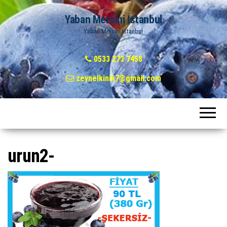
Yaban Mersini İstanbul
Yaban Mersini İstanbul
0533 273 7458
zeynelkinik7@gmail.com
urun2-