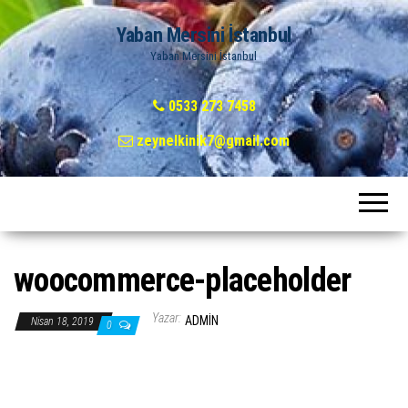
Yaban Mersini İstanbul
Yaban Mersini İstanbul
0533 273 7458
zeynelkinik7@gmail.com
woocommerce-placeholder
Yazar:
ADMIN
Nisan 18, 2019
0